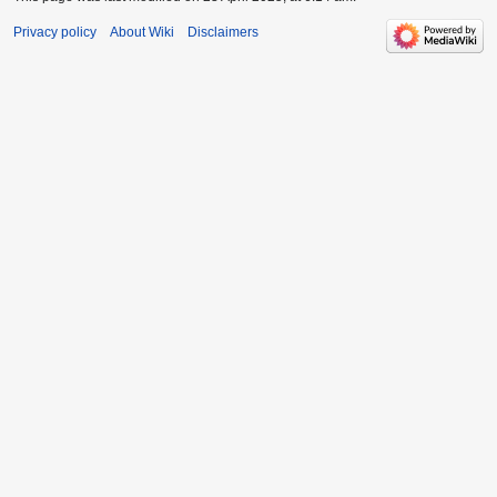
Privacy policy
About Wiki
Disclaimers